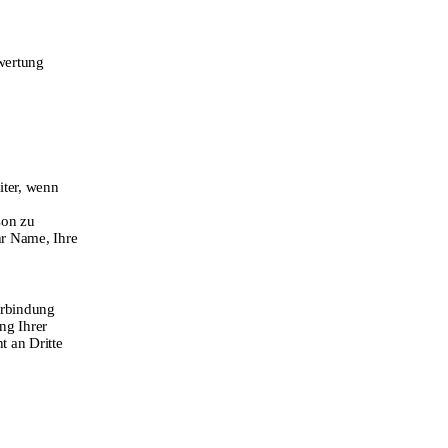
swertung
iter, wenn
son zu
hr Name, Ihre
erbindung
ng Ihrer
 an Dritte