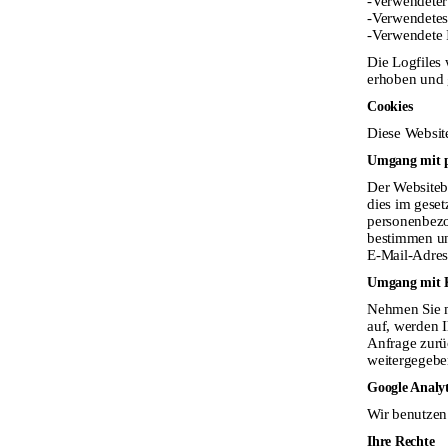
-Verwendeter
-Verwendetes
Texte
-Verwendete 
Die Logfiles 
Faszination und Verantwortung – Der Maler Andreas Weißgerber
erhoben und 
Anneliese Hübscher, 1994 in „Leipziger Blätter“
Cookies
Text zur Ausstellung im Regierungspäsidium
Diese Websit
Anneliese Hübscher, September 2002
Umgang mit p
Weißgerber, erneut
Manfred Jendryschik, Halle 2012
Der Websiteb
dies im geset
personenbezo
bestimmen un
E-Mail-Adres
Umgang mit 
Nehmen Sie m
auf, werden 
Anfrage zurü
weitergegebe
Google Analyt
Wir benutzen 
Ihre Rechte