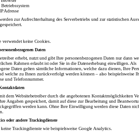
 Browser
2013
Atelier Stubenrauch, Leipzig
 Betriebssystem
IP Adresse
2014
Gellert-Museum Hainichen;
werden zur Aufrechterhaltung des Serverbetriebs und zur statistischen Au
Gernroder Kulturverein „Andreas Popperodt“
gespeichert.
2014/15
Diabetologische Praxisklinik Halle
2016
„Leipziger Künstler und die Religion“
e verwendet keine Cookies.
Stiftung Christliche Kunst Wittenberg
ersonenbezogenen Daten
2018
Galerie Koenitz, Leipzig
etreiber erhebt, nutzt und gibt Ihre personenbezogenen Daten nur dann we
2019/2020
Literaturmuseum „Theodor Storm“ Heiligenstadt
zlichen Rahmen erlaubt ist oder Sie in die Datenerhebung einwilligen. Als
„Andreas Weißgerber: Tiere/Köpfe/Musikanten – Bilder,
gene Daten gelten sämtliche Informationen, welche dazu dienen, Ihre Per
Grafiken, Skulpturen“
d welche zu Ihnen zurückverfolgt werden können – also beispielsweise I
se und Telefonnummer.
2020
Galerie im Bürgerhaus Zella-Mehlis
„Andreas Weißgerber. Bilder, Grafiken, Collagen“
Kontaktdaten
Beteiligung: „100 sächsische Grafiken“ und 36. Leipziger
it dem Websitebetreiber durch die angebotenen Kontaktmöglichkeiten V
Grafikbörse
Ihre Angaben gespeichert, damit auf diese zur Bearbeitung und Beantwortu
2021/2022
Beteiligung: 10. Edition der „Premio Leonardo
ckgegriffen werden kann. Ohne Ihre Einwilligung werden diese Daten nicht
Sciascia Amateur d’Estampes“, Fabriano, Venedig, Mailand,
n.
Rom
ics oder andere Trackingdienste
2022
Beteiligung: Kunstsalon 2022 – SINE LOCO, Freie
keine Trackingdienste wie beispielsweise Google Analytics.
Münchner und deutsche Künstlerschaft e.V.