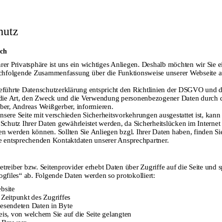
hutz
Ausstellungen
Konta
ich
2002
Osterburg Weida;
Andreas 
Regierungspräsidium Leipzig
info@andr
rer Privatsphäre ist uns ein wichtiges Anliegen. Deshalb möchten wir Sie e
nachfolgende Zusammenfassung über die Funktionsweise unserer Webseite
2003
Sächsisches Staatsarchiv, Leipzig
2004
Klinikum St. Georg, Leipzig
Links
geführte Datenschutzerklärung entspricht den Richtlinien der DSGVO und
r die Art, den Zweck und die Verwendung personenbezogener Daten durch 
2008
Dt. Akademie für Kinder- und Jugendliteratur Volkach;
ber, Andreas Weißgerber, informieren.
Turmgalerie im Schloss Augustusburg
Grafikdru
sere Seite mit verschieden Sicherheitsvorkehrungen ausgestattet ist, kann
Edition A
 Schutz Ihrer Daten gewährleistet werden, da Sicherheitslücken im Internet 
2008
Galerie Irrgang Leipzig;
Ulrike We
en werden können. Sollten Sie Anliegen bzgl. Ihrer Daten haben, finden S
Literaturhaus Salzburg
ie entsprechenden Kontaktdaten unserer Ansprechpartner.
2009
Worms, Haus zur Münze; Galerie der HS für
Telekommunikation Leipzig
treiber bzw. Seitenprovider erhebt Daten über Zugriffe auf die Seite und s
2010
Arbeitsgericht Leipzig;
ogfiles“ ab. Folgende Daten werden so protokolliert:
Gnadenkirche Wahren
bsite
2011
Wartburg, Eisenach
Zeitpunkt des Zugriffes
esendeten Daten in Byte
2012
Worms, Haus zur Münze;
is, von welchem Sie auf die Seite gelangten
Kunst- und Buchhaus Cornelius Halle